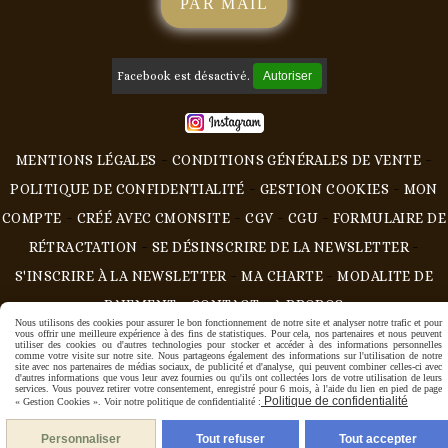
PAR MAIL
Facebook est désactivé.
Autoriser
MENTIONS LÉGALES
CONDITIONS GÉNÉRALES DE VENTE
POLITIQUE DE CONFIDENTIALITÉ
GESTION COOKIES
MON
COMPTE
CRÉÉ AVEC CMONSITE
CGV
CGU
FORMULAIRE DE
RÉTRACTATION
SE DÉSINSCRIRE DE LA NEWSLETTER
S'INSCRIRE À LA NEWSLETTER
MA CHARTE
MODALITE DE
PAIEMENT
CONTACT
A PROPOS
Nous utilisons des cookies pour assurer le bon fonctionnement de notre site et analyser notre trafic et pour
vous offrir une meilleure expérience à des fins de statistiques. Pour cela, nos partenaires et nous peuvent
utiliser des cookies ou d'autres technologies pour stocker et accéder à des informations personnelles
comme votre visite sur notre site. Nous partageons également des informations sur l'utilisation de notre
site avec nos partenaires de médias sociaux, de publicité et d'analyse, qui peuvent combiner celles-ci avec
d'autres informations que vous leur avez fournies ou qu'ils ont collectées lors de votre utilisation de leurs
services. Vous pouvez retirer votre consentement, enregistré pour 6 mois, à l'aide du lien en pied de page
Politique de confidentialité
« Gestion Cookies ». Voir notre politique de confidentialité :
Personnaliser
Tout refuser
Tout accepter